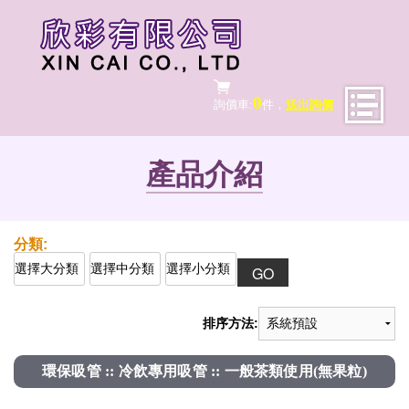
0
詢價車:
件，
送出詢價
產品介紹
排序方法:
環保吸管 :: 冷飲專用吸管 :: 一般茶類使用(無果粒)