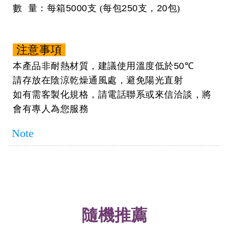
數 量：每箱
5000
支 (每包
250
支，
20
包)
注意事項
本產品非耐熱材質，建議使用溫度低於
50℃
請存放在陰涼乾燥通風處，避免陽光直射
如有需客製化規格，請電話聯系或來信洽談，將
會有專人為您服務
Note
隨機推薦