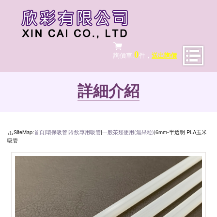
0
詢價車:
件，
送出詢價
詳細介紹
SiteMap:
首頁|
環保吸管
|
冷飲專用吸管
|
一般茶類使用(無果粒)
|6mm-半透明 PLA玉米
吸管