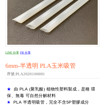
LINE 分享
FB 分享
6mm-半透明 PLA玉米吸管
序號:PLA20201106001
★
由
PLA
(聚乳酸) 植物性塑料製成，是種 環
保、無毒 可自然分解材料
★
PLA
半透明吸管，完全不含
5P
塑膠成分