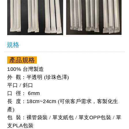
規格
產品規格
100%
台灣製造
外 觀：半透明 (珍珠色澤)
平口 / 斜口
口 徑：
6mm
長 度：
18cm~24cm
(可依客戶需求，客製化生
產)
包 裝：裸管袋裝 / 單支紙包 / 單支
OPP
包裝 / 單
支
PLA
包裝