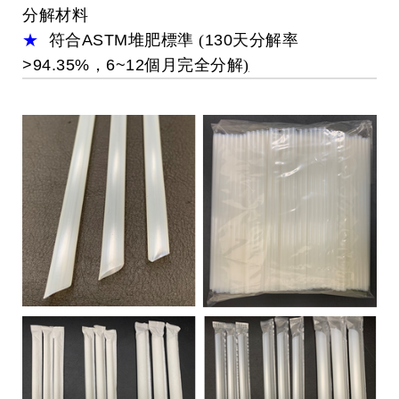
分解材料
★
符合
ASTM
堆肥標準 (
130
天分解率
>94.35%
，
6~12
個月完全分解
)