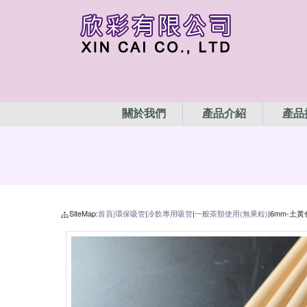
關於我們
產品介紹
產品
SiteMap:
首頁|
環保吸管
|
冷飲專用吸管
|
一般茶類使用(無果粒)
|6mm-土