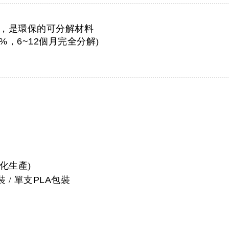
，是環保的可分解材料
0%，6~12
個月完全分解)
化生產)
 / 單支
PLA
包裝