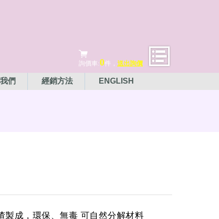
0
詢價車:
件，
送出詢價
我們
經銷方法
ENGLISH
甘蔗渣製成，環保、無毒 可自然分解材料