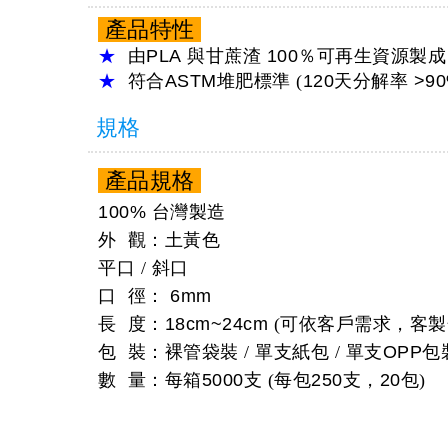
產品特性
★
由
PLA
與甘蔗渣
100％
可再生資源製成
★
符合
ASTM
堆肥標準 (
120
天分解率
>9
規格
產品規格
100%
台灣製造
外 觀：土黃色
平口 / 斜口
口 徑：
6mm
長 度：
18cm~24cm
(可依客戶需求，客製
包 裝：裸管袋裝 / 單支紙包 / 單支
OPP
包裝
數 量：每箱
5000
支 (每包
250
支，
20
包)