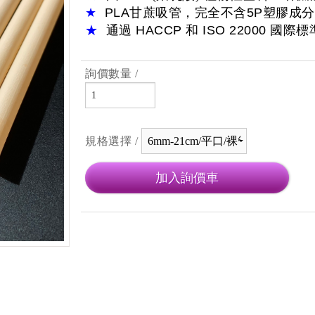
★
PLA
甘蔗吸管，完全不含
5P
塑膠成分
★
通過
HACCP
和
ISO 22000
國際標
詢價數量 /
規格選擇 /