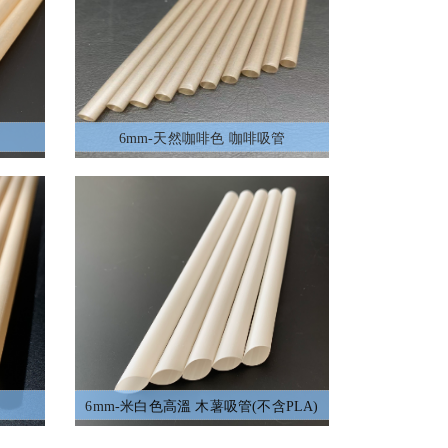
6mm-天然咖啡色 咖啡吸管
6mm-米白色高溫 木薯吸管(不含PLA)