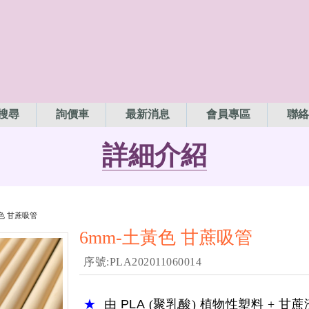
搜尋
詢價車
最新消息
會員專區
聯絡
詳細介紹
黃色 甘蔗吸管
6mm-土黃色 甘蔗吸管
序號:PLA202011060014
★
由
PLA
(聚乳酸) 植物性塑料 + 