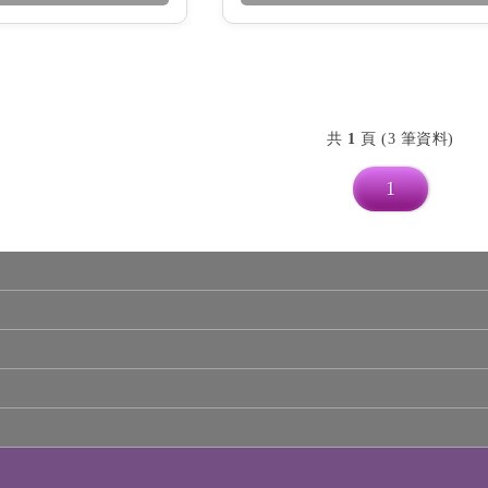
共
1
頁 (3 筆資料)
1