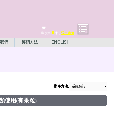
0
詢價車:
件，
送出詢價
我們
經銷方法
ENGLISH
排序方法:
汁類使用(有果粒)