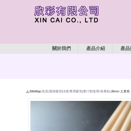
關於我們
產品介紹
產品
SiteMap:
首頁|
環保吸管
|
冷飲專用吸管
|
果汁類使用(有果粒)
|8mm-土黃