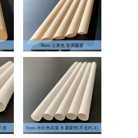
8mm-土黃色 甘蔗吸管
不含
8mm-米白色高溫 木薯吸管(不含PLA)