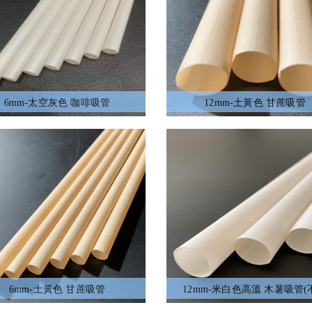
6mm-太空灰色 咖啡吸管
12mm-土黃色 甘蔗吸管
6mm-土黃色 甘蔗吸管
12mm-米白色高溫 木薯吸管(
PLA)