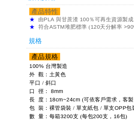
產品特性
★
由
PLA
與甘蔗渣
100％
可再生資源製成
★
符合
ASTM
堆肥標準 (
120
天分解率
>9
規格
產品規格
100%
台灣製造
外 觀：土黃色
平口 / 斜口
口 徑：
8mm
長 度：
18cm~24cm
(可依客戶需求，客製
包 裝：裸管袋裝 / 單支紙包 / 單支
OPP
包裝
數 量：每箱
3200
支 (每包
200
支，
16
包)