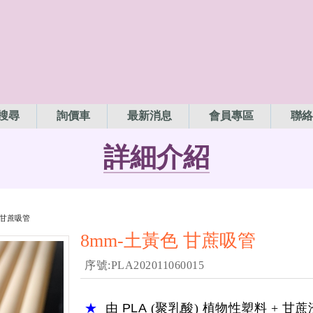
搜尋
詢價車
最新消息
會員專區
聯絡
詳細介紹
色 甘蔗吸管
8mm-土黃色 甘蔗吸管
序號:PLA202011060015
★
由
PLA
(聚乳酸) 植物性塑料 + 