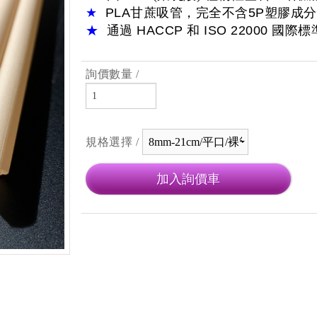
★
PLA
甘蔗吸管，完全不含
5P
塑膠成分
★
通過
HACCP
和
ISO 22000
國際標
詢價數量 /
規格選擇 /