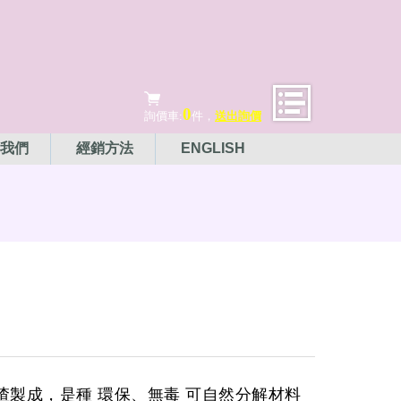
0
詢價車:
件，
送出詢價
我們
經銷方法
ENGLISH
甘蔗渣製成，是種 環保、無毒 可自然分解材料