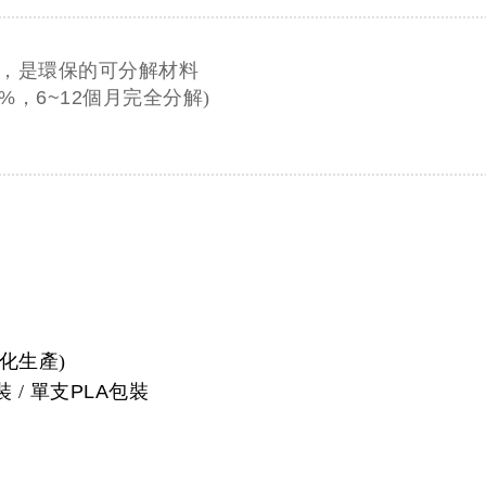
，是環保的可分解材料
0%，6~12
個月完全分解)
化生產)
 / 單支
PLA
包裝