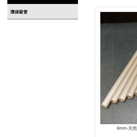
環保吸管
6mm-天