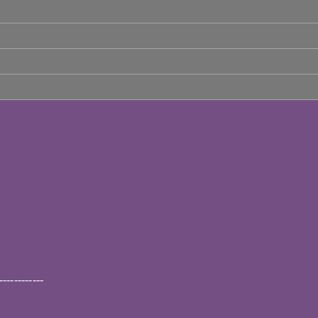
------------