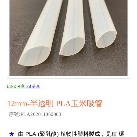
LINE 分享
FB 分享
12mm-半透明 PLA玉米吸管
序號:PLA202011060003
★
由
PLA
(聚乳酸) 植物性塑料製成，是種 環