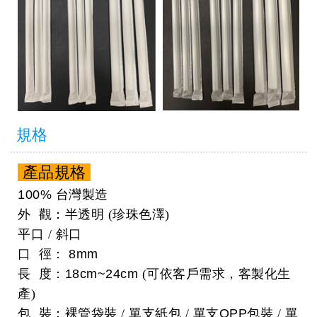
規格
產品規格
100%
台灣製造
外 觀：半透明 (珍珠色澤)
平口 / 斜口
口 徑：
8mm
長 度：
18cm~24cm
(可依客戶需求，客製化生
產)
包 裝：裸管袋裝 / 單支紙包 / 單支
OPP
包裝 / 單