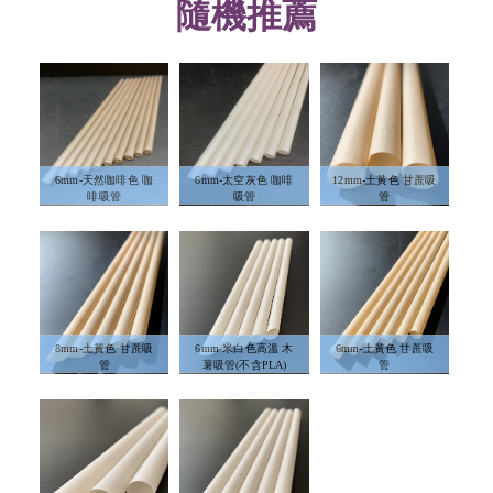
隨機推薦
6mm-天然咖啡色 咖
6mm-太空灰色 咖啡
12mm-土黃色 甘蔗吸
啡吸管
吸管
管
8mm-土黃色 甘蔗吸
6mm-米白色高溫 木
6mm-土黃色 甘蔗吸
管
薯吸管(不含PLA)
管