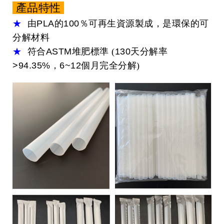
產品特性
★
由
PLA
的
100％
可再生資源製成，是環保的可
分解材料
★
符合
ASTM
堆肥標準 (
130
天分解率
>94.35%，6~12
個月完全分解)