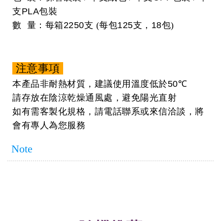
支
PLA
包裝
數 量：每箱
2250
支 (每包
125
支，
18
包)
注意事項
本產品非耐熱材質，建議使用溫度低於
50℃
請存放在陰涼乾燥通風處，避免陽光直射
如有需客製化規格，請電話聯系或來信洽談，將
會有專人為您服務
Note