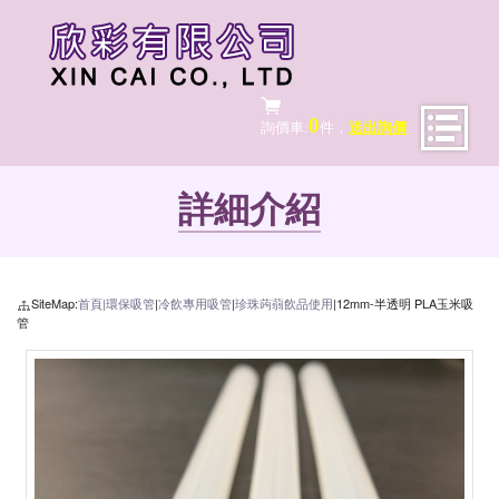
0
詢價車:
件，
送出詢價
詳細介紹
SiteMap:
首頁|
環保吸管
|
冷飲專用吸管
|
珍珠蒟蒻飲品使用
|12mm-半透明 PLA玉米吸
管