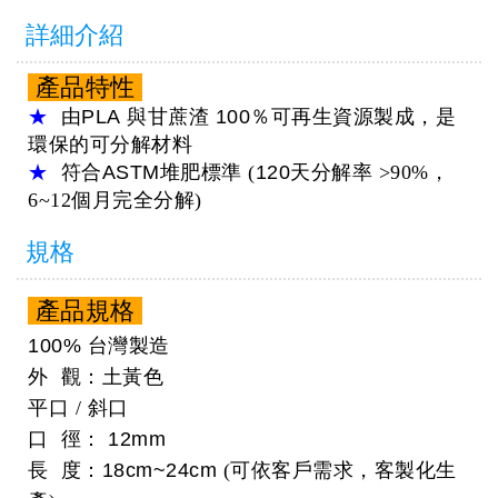
詳細介紹
產品特性
★
由
PLA
與甘蔗渣
100％
可再生資源製成，是
環保的可分解材料
★
符合
ASTM
堆肥標準 (
120
天分解率 >90%，
6~12個月完全分解)
規格
產品規格
100%
台灣製造
外 觀：土黃色
平口 / 斜口
口 徑：
12mm
長 度：
18cm~24cm
(可依客戶需求，客製化生