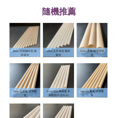
隨機推薦
6mm-天然咖啡色 咖
6mm-太空灰色 咖啡
12mm-土黃色 甘蔗吸
啡吸管
吸管
管
8mm-土黃色 甘蔗吸
6mm-米白色高溫 木
6mm-土黃色 甘蔗吸
管
薯吸管(不含PLA)
管