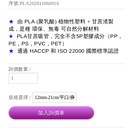
序號:PLA202011060016
★
由
PLA
(聚乳酸) 植物性塑料 + 甘蔗渣製
成，是種 環保、無毒 可自然分解材料
★
PLA
甘蔗吸管，完全不含
5P
塑膠成分
（PP，
PE，PS，PVC，PET）
★
通過
HACCP
和
ISO 22000
國際標準認證
詢價數量 /
規格選擇 /