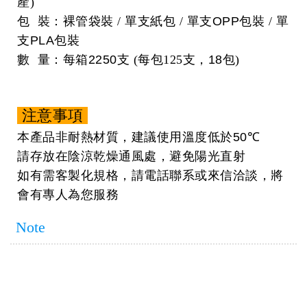
產)
包 裝：裸管袋裝 / 單支紙包 / 單支
OPP
包裝 / 單
支
PLA
包裝
數 量：每箱
2250
支 (每包125支，
18
包)
注意事項
本產品非耐熱材質，建議使用溫度低於
50℃
請存放在陰涼乾燥通風處，避免陽光直射
如有需客製化規格，請電話聯系或來信洽談，將
會有專人為您服務
Note