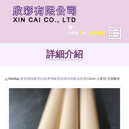
0
詢價車:
件，
送出詢價
詳細介紹
SiteMap:
首頁|
環保吸管
|
冷飲專用吸管
|
珍珠蒟蒻飲品使用
|12mm-土黃色 甘蔗吸管