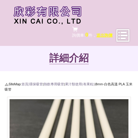
0
詢價車:
件，
送出詢價
詳細介紹
SiteMap:
首頁|
環保吸管
|
熱飲專用吸管
|
果汁類使用(有果粒)
|8mm-白色高溫 PLA 玉米
吸管