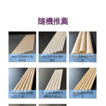
隨機推薦
6mm-天然咖啡色 咖
6mm-太空灰色 咖啡
12mm-土黃色 甘蔗吸
啡吸管
吸管
管
8mm-土黃色 甘蔗吸
6mm-米白色高溫 木
6mm-土黃色 甘蔗吸
管
薯吸管(不含PLA)
管