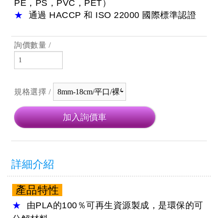
PE，PS，PVC，PET）
★
通過
HACCP
和
ISO 22000
國際標準認證
詢價數量 /
規格選擇 /
詳細介紹
產品特性
★
由
PLA
的
100％
可再生資源製成，是環保的可