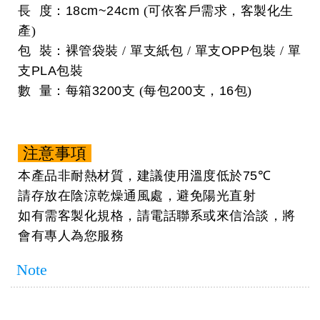
長 度：
18cm~24cm
(可依客戶需求，客製化生
產)
包 裝：裸管袋裝 / 單支紙包 / 單支
OPP
包裝 / 單
支
PLA
包裝
數 量：每箱
3200
支 (每包
200
支，
16
包)
注意事項
本產品非耐熱材質，建議使用溫度低於
75℃
請存放在陰涼乾燥通風處，避免陽光直射
如有需客製化規格，請電話聯系或來信洽談，將
會有專人為您服務
Note