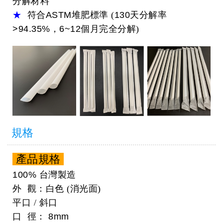
分解材料
★
符合
ASTM
堆肥標準 (
130
天分解率
>94.35%，6~12
個月完全分解)
規格
產品規格
100%
台灣製造
外 觀：白色 (消光面)
平口 / 斜口
口 徑：
8mm