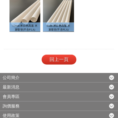
12mm-米白色高溫 木
8mm-米白色高溫 木
薯吸管(不含PLA)
薯吸管(不含PLA)
回上一頁
公司簡介
最新消息
會員專區
詢價服務
使用政策