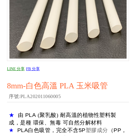
LINE 分享
FB 分享
8mm-白色高溫 PLA 玉米吸管
序號:PLA202011060005
★
由
PLA
(聚乳酸) 耐高溫的植物性塑料製
成，是種 環保、無毒 可自然分解材料
★
PLA
白色吸管，完全不含
5P
塑膠成分
（PP，